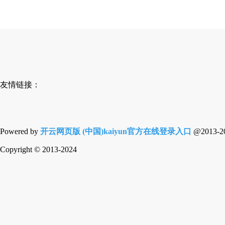
友情链接：
Powered by
开云网页版 (中国)kaiyun官方在线登录入口
@2013-2
Copyright
© 2013-2024