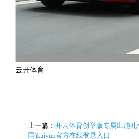
云开体育
上一篇：
开云体育创举版专属出施礼包
国)kaiyun官方在线登录入口