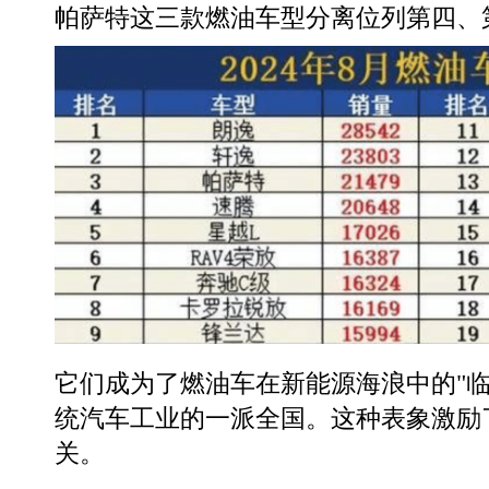
帕萨特这三款燃油车型分离位列第四、
它们成为了燃油车在新能源海浪中的"临
统汽车工业的一派全国。这种表象激励
关。