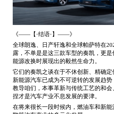
《——【·结语·】——》
全球朗逸、日产轩逸和全球帕萨特在20
露，不单是是这三款车型的奏凯，更是
能源改换时展现出的毅然生命力。
它们的奏凯之谈在于不休创新、精确定
新能源汽车已成为不可逆转的发展趋势
教导咱们，本事革新与传统工艺的和会
捏才是汽车产业不息发展的要津。
在将来很长一段时候内，燃油车和新能