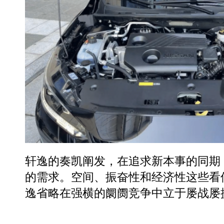
轩逸的奏凯阐发，在追求新本事的同期
的需求。空间、振奋性和经济性这些看
逸省略在强横的阛阓竞争中立于屡战屡