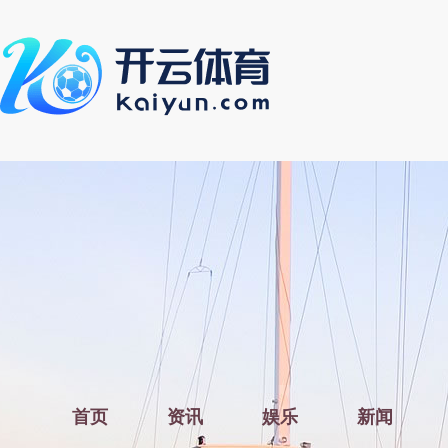
首页
资讯
娱乐
新闻