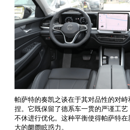
帕萨特的奏凯之谈在于其对品性的对峙
捏。它既保留了德系车一贯的严谨工艺
不休进行优化。这种平衡使得帕萨特在
大的阛阓眩惑力。