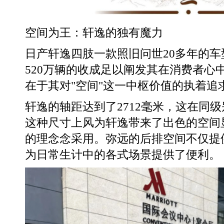
空间为王：轩逸的独有魔力
日产轩逸四肢一款照旧问世20多年的
520万辆的收成足以阐发其在消费者心
在于其对"空间"这一中枢价值的执着追
轩逸的轴距达到了2712毫米，这在同
这种尺寸上风为轩逸带来了出色的空间
的理念念采用。弥远的后排空间不仅提
为日常生计中的各式场景提供了便利。