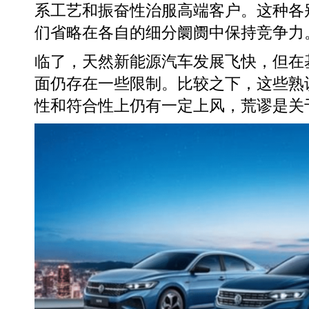
系工艺和振奋性治服高端客户。这种各
们省略在各自的细分阛阓中保持竞争力
临了，天然新能源汽车发展飞快，但在
面仍存在一些限制。比较之下，这些熟
性和符合性上仍有一定上风，荒谬是关