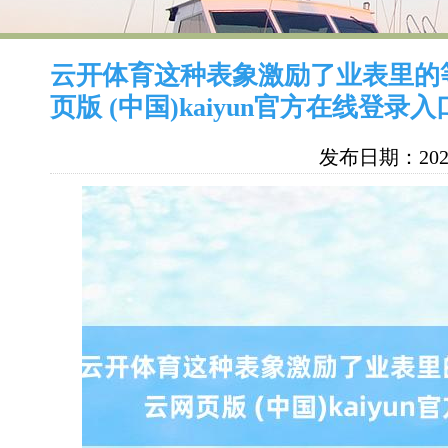
云开体育这种表象激励了业表里的
页版 (中国)kaiyun官方在线登录入
发布日期：2024