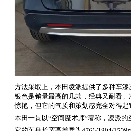
方法采取上，本田凌派提供了多种车漆
银色是销量最高的几款，经典又耐看。
惊艳，但它的气质和策划感完全对得起
本田一贯以“空间魔术师”著称，凌派的
它的车身长宽高差异为4766/1804/15