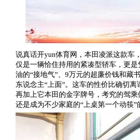
说真话开yun体育网，本田凌派这款车
仅是一辆恰住持用的紧凑型轿车，更是凭借
油的“接地气”、9万元的超廉价钱和藏
东说念主“上面”。这车的性价比确切离
再加上它本田的金字牌号，考究的驾乘
还是成为不少家庭的“上桌第一个动筷”