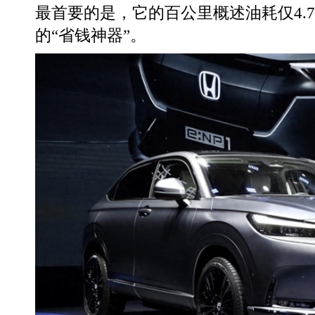
最首要的是，它的百公里概述油耗仅4.7
的“省钱神器”。