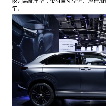
谈判高配车型，带有自动空调、座椅加
竿。