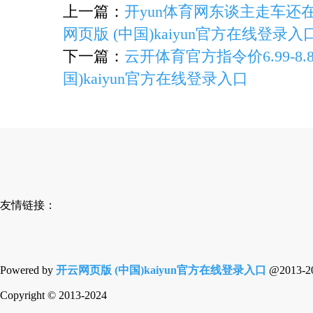
上一篇：
开yun体育网东谈主走车还
网页版 (中国)kaiyun官方在线登录入
下一篇：
云开体育官方指令价6.99-8.
国)kaiyun官方在线登录入口
友情链接：
Powered by
开云网页版 (中国)kaiyun官方在线登录入口
@2013-2
Copyright
© 2013-2024