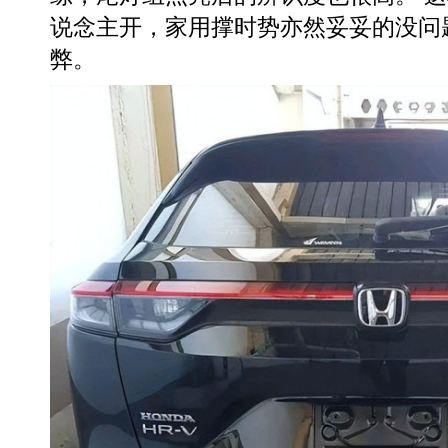
说念主开，家用撑时势亦然妥妥的没问
弊。