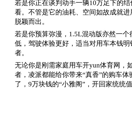
若是你正在谈判动手一辆10万足下的
看。不管是它的油耗、空间如故成就进
脱颖而出。
若是你预算弥漫，1.5L混动版亦然一
低，驾驶体验更好，适当对用车本钱明
者。
无论你是刚需家庭用车开yun体育网，
者，凌派都能给你带来“真香”的购车体
了，9万块钱的“小雅阁”，开回家统统