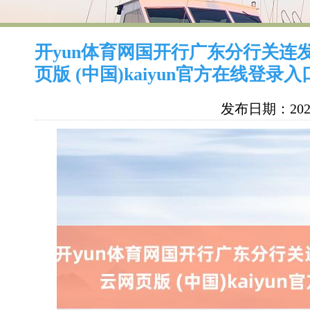
开yun体育网国开行广东分行关连
页版 (中国)kaiyun官方在线登录入
发布日期：2024