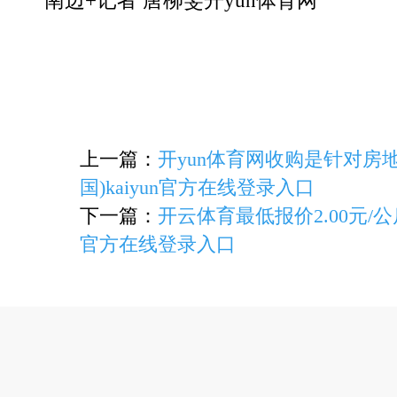
上一篇：
开yun体育网收购是针对房地
国)kaiyun官方在线登录入口
下一篇：
开云体育最低报价2.00元/公斤
官方在线登录入口