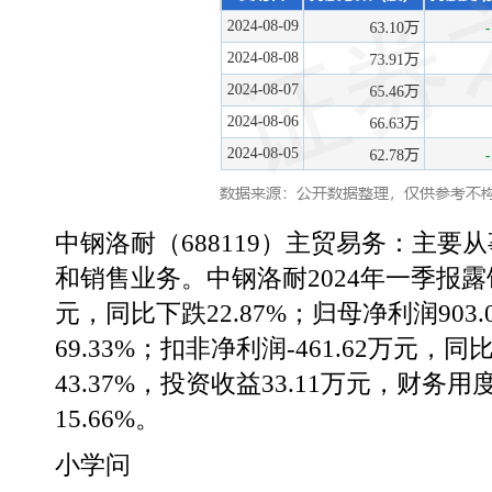
中钢洛耐（688119）主贸易务：主要
和销售业务。中钢洛耐2024年一季报露
元，同比下跌22.87%；归母净利润903
69.33%；扣非净利润-461.62万元，同
43.37%，投资收益33.11万元，财务用
15.66%。
小学问