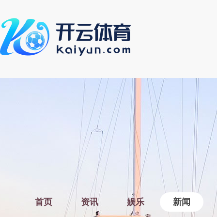
首页
资讯
娱乐
新闻