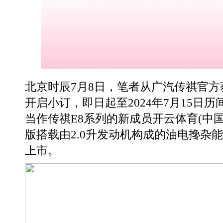
北京时辰7月8日，笔者从广汽传祺官方
开启小订，即日起至2024年7月15日历
当作传祺E8系列的新成员开云体育(中国
版搭载由2.0升发动机构成的油电搀杂能
上市。