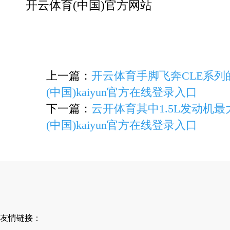
开云体育(中国)官方网站
上一篇：
开云体育手脚飞奔CLE系列
(中国)kaiyun官方在线登录入口
下一篇：
云开体育其中1.5L发动机最
(中国)kaiyun官方在线登录入口
友情链接：