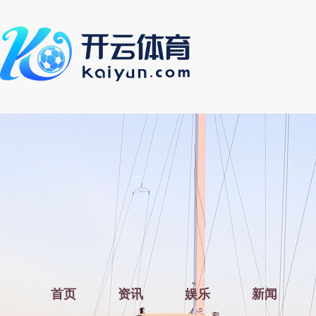
首页
资讯
娱乐
新闻