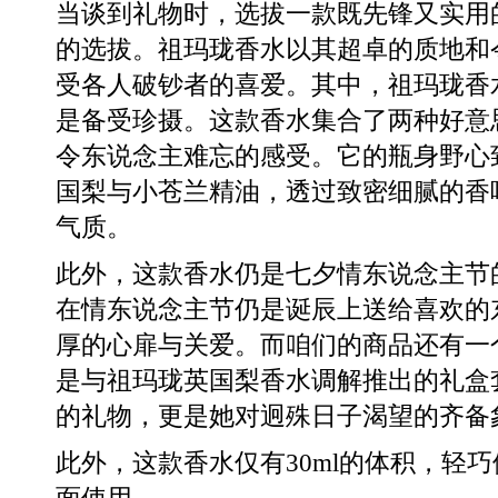
当谈到礼物时，选拔一款既先锋又实用
的选拔。祖玛珑香水以其超卓的质地和
受各人破钞者的喜爱。其中，祖玛珑香
是备受珍摄。这款香水集合了两种好意
令东说念主难忘的感受。它的瓶身野心
国梨与小苍兰精油，透过致密细腻的香
气质。
此外，这款香水仍是七夕情东说念主节
在情东说念主节仍是诞辰上送给喜欢的
厚的心扉与关爱。而咱们的商品还有一
是与祖玛珑英国梨香水调解推出的礼盒
的礼物，更是她对迥殊日子渴望的齐备
此外，这款香水仅有30ml的体积，轻
面使用。