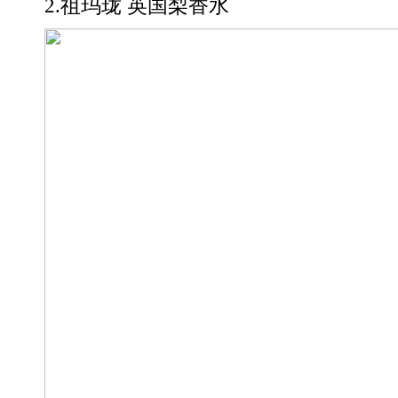
2.祖玛珑 英国梨香水