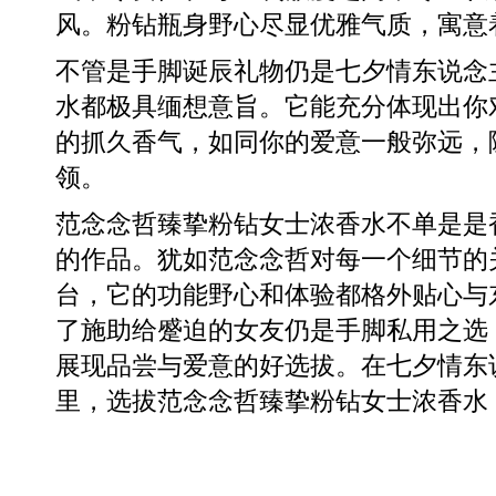
风。粉钻瓶身野心尽显优雅气质，寓意
不管是手脚诞辰礼物仍是七夕情东说念
水都极具缅想意旨。它能充分体现出你
的抓久香气，如同你的爱意一般弥远，
领。
范念念哲臻挚粉钻女士浓香水不单是是
的作品。犹如范念念哲对每一个细节的关
台，它的功能野心和体验都格外贴心与
了施助给蹙迫的女友仍是手脚私用之选
展现品尝与爱意的好选拔。在七夕情东
里，选拔范念念哲臻挚粉钻女士浓香水