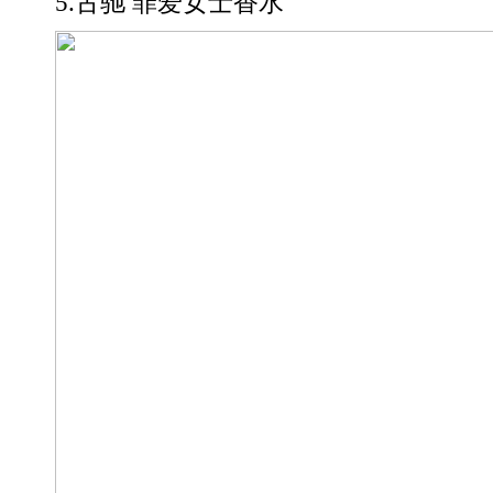
5.古驰 罪爱女士香水