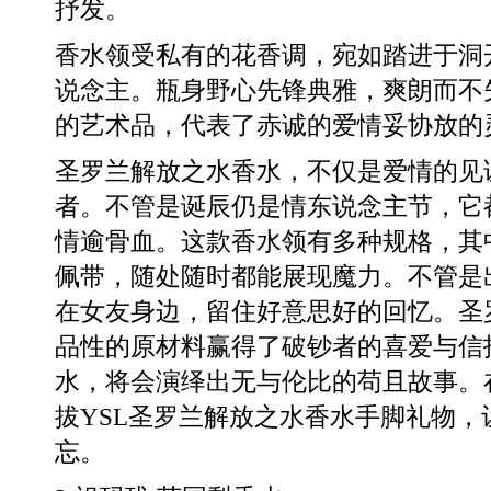
抒发。
香水领受私有的花香调，宛如踏进于洞
说念主。瓶身野心先锋典雅，爽朗而不
的艺术品，代表了赤诚的爱情妥协放的
圣罗兰解放之水香水，不仅是爱情的见
者。不管是诞辰仍是情东说念主节，它
情逾骨血。这款香水领有多种规格，其中
佩带，随处随时都能展现魔力。不管是
在女友身边，留住好意思好的回忆。圣
品性的原材料赢得了破钞者的喜爱与信
水，将会演绎出无与伦比的苟且故事。
拔YSL圣罗兰解放之水香水手脚礼物
忘。