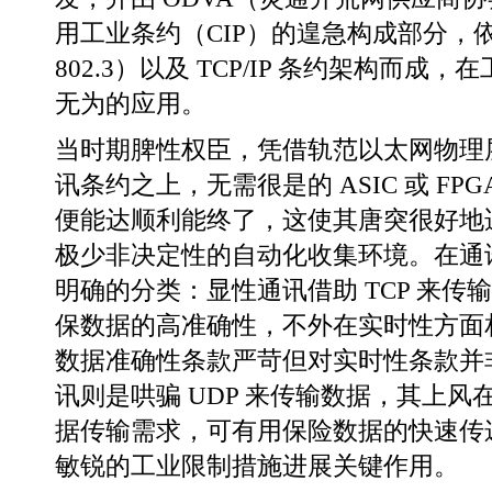
用工业条约（CIP）的遑急构成部分，依
802.3）以及 TCP/IP 条约架构而
无为的应用。
当时期脾性权臣，凭借轨范以太网物理层收集
讯条约之上，无需很是的 ASIC 或 F
便能达顺利能终了，这使其唐突很好地
极少非决定性的自动化收集环境。在通讯边幅上
明确的分类：显性通讯借助 TCP 来
保数据的高准确性，不外在实时性方面
数据准确性条款严苛但对实时性条款并
讯则是哄骗 UDP 来传输数据，其上
据传输需求，可有用保险数据的快速传
敏锐的工业限制措施进展关键作用。