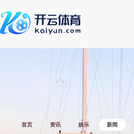
首页
资讯
娱乐
新闻