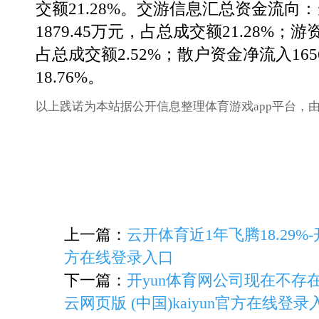
交额21.28%。交游信息汇总资金流向
1879.45万元，占总成交额21.28%；游
占总成交额2.52%；散户资金净流入165
18.76%。
以上践诺为本站据公开信息整理体育游戏app平台，
上一篇：
云开体育近1年飞腾18.29%-开
方在线登录入口
下一篇：
开yun体育网公司现在不存
云网页版 (中国)kaiyun官方在线登录