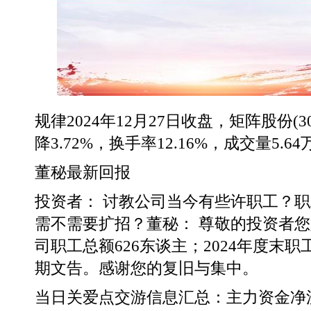
规律2024年12月27日收盘，矩阵股份(30
降3.72%，换手率12.16%，成交量5.6
董秘最新回报
投资者： 讨教公司当今有些许职工？
需不需要扩招？董秘： 尊敬的投资者您好
司职工总额626东谈主；2024年度末
期文告。感谢您的复旧与集中。
当日关爱点交游信息汇总：主力资金净流出