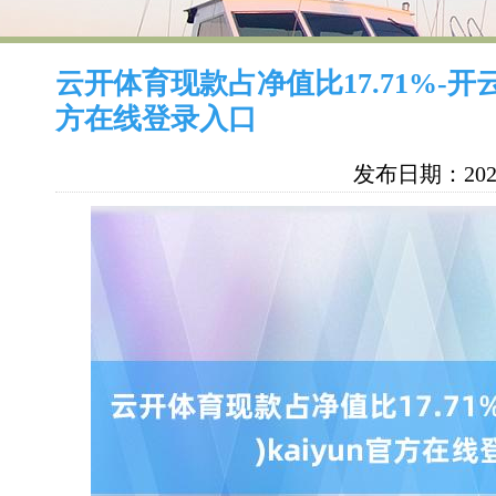
云开体育现款占净值比17.71%-开云网
方在线登录入口
发布日期：2024