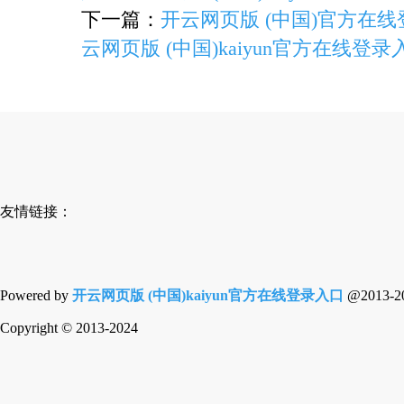
下一篇：
开云网页版 (中国)官方在线登
云网页版 (中国)kaiyun官方在线登录
友情链接：
Powered by
开云网页版 (中国)kaiyun官方在线登录入口
@2013-2
Copyright
© 2013-2024