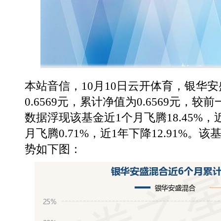
本站音信，10月10日云开体育，银华
0.6569元，累计净值为0.6569元，较
数据浮现该基金近1个月飞腾18.45%，近
月飞腾0.71%，近1年下降12.91%
势如下图：