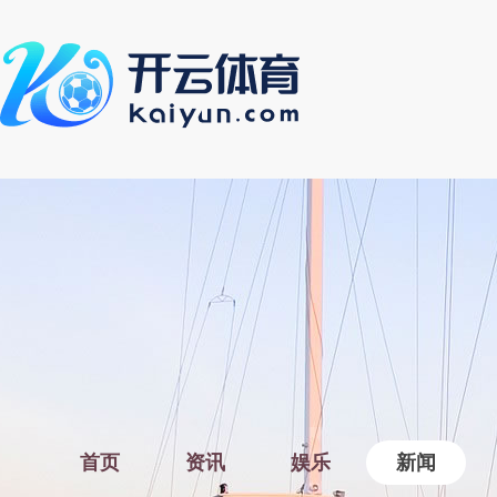
首页
资讯
娱乐
新闻