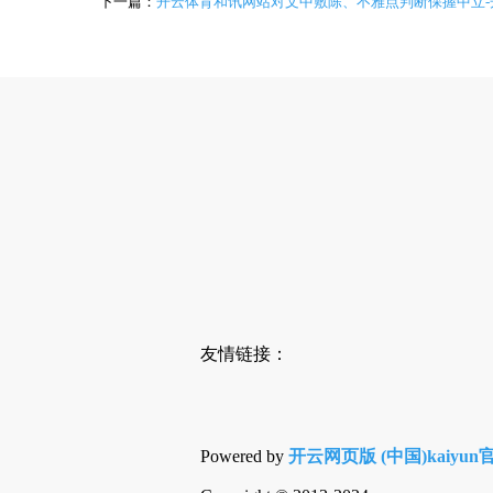
下一篇：
开云体育和讯网站对文中敷陈、不雅点判断保握中立-开云
友情链接：
Powered by
开云网页版 (中国)kaiy