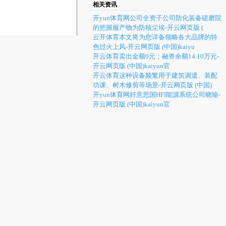
相关资讯
开yun体育网公司全资子公司防化装备磋磨院
的把握服产物为防核尘埃-开云网页版 (
云开体育本文将为您详备领略各大品牌的特
色过火上风-开云网页版 (中国)kaiyu
开云体育卖出金额0元；融券余额14.10万元-
开云网页版 (中国)kaiyun官
开云体育这种设备频繁用于建筑调遣、装配
功课、树木修剪等场景-开云网页版 (中国)
开yun体育网好意思国HFI能源系统公司晓喻-
开云网页版 (中国)kaiyun官