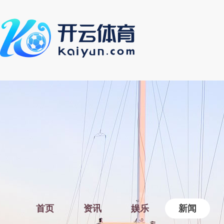
首页
资讯
娱乐
新闻