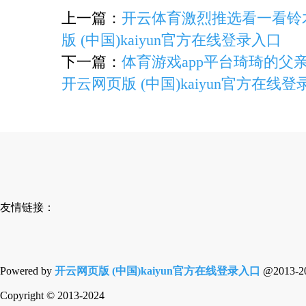
上一篇：
开云体育激烈推选看一看铃
版 (中国)kaiyun官方在线登录入口
下一篇：
体育游戏app平台琦琦的父亲
开云网页版 (中国)kaiyun官方在线
友情链接：
Powered by
开云网页版 (中国)kaiyun官方在线登录入口
@2013-2
Copyright
© 2013-2024