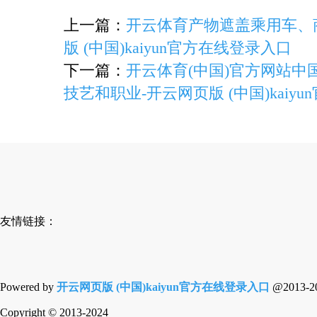
上一篇：
开云体育产物遮盖乘用车、
版 (中国)kaiyun官方在线登录入口
下一篇：
开云体育(中国)官方网站
技艺和职业-开云网页版 (中国)kaiy
友情链接：
Powered by
开云网页版 (中国)kaiyun官方在线登录入口
@2013-2
Copyright
© 2013-2024