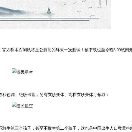
台，官方称本次测试将是公测前的终末一次测试！预下载也至今晚8:00悠闲
称和色调、绝版卡背，另有玄妙变体、高档玄妙变体可领取：
不敢生第三个孩子，甚至不敢生第二个孩子，这也是中国出生人口数量持