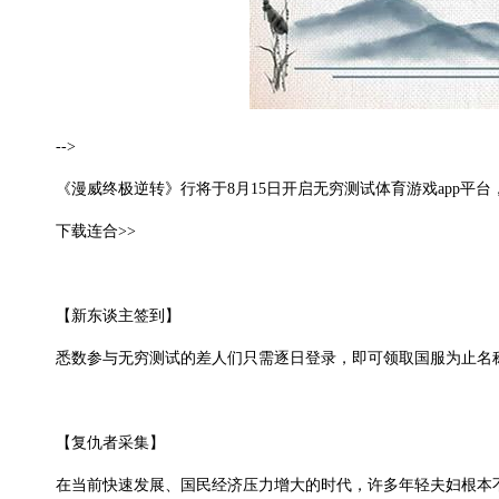
-->
《漫威终极逆转》行将于8月15日开启无穷测试体育游戏app平
下载连合>>
【新东谈主签到】
悉数参与无穷测试的差人们只需逐日登录，即可领取国服为止名
【复仇者采集】
在当前快速发展、国民经济压力增大的时代，许多年轻夫妇根本