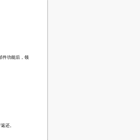
邮件功能后，领
行返还。