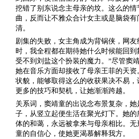
挖错了别东说念主母亲的坟。这么的情
曲，反而让不雅众合计女主或是脑袋有
清。
剧集的失败，女主角成为背锅侠，网友
时，我全程都在期待她什么时候能回到
受不到刘盐这个扮装的魔力。”尽管窦
她在音乐方面却接收了母亲王菲的天资
状貌，能够取得这么的收获果决不易，
更多的技巧和契机，让她渐渐跨越。
关系词，窦靖童的出说念布景复杂，她
子，从竖立起便生活在聚光灯下。她的
体的和蔼，永远被拿来与母亲相比。无
童的自信心，使她更渴慕解释我方。