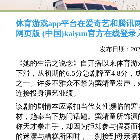
体育游戏app平台在爱奇艺和腾讯
网页版 (中国)kaiyun官方在线登
发布日期：2025
《她的生活之说念》自开播以来体育游戏
下滑，从初期的6.5分急剧降至4.8分
之一。许多不雅众不禁为窦靖童发声，
连接投身演艺业绩。
该剧的剧情本应紧扣当代女性濒临的窘
材，趋奉当下热门话题。窦靖童所饰演
称天才拳击手，却因为拒却参与假赛而
的迷濛与糟糕所困时，一刹接到母亲牺