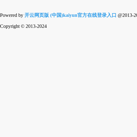
Powered by
开云网页版 (中国)kaiyun官方在线登录入口
@2013-2
Copyright
© 2013-2024