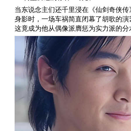
当东说念主们还千里浸在《仙剑奇侠传
身影时，一场车祸简直闭幕了胡歌的演
这竟成为他从偶像派膺惩为实力派的分