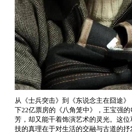
从《士兵突击》到《东说念主在囧途》，
下22亿票房的《八角笼中》，王宝强
芳，却又能干着饰演艺术的灵光。这位
技的真理在于对生活的交融与古道的抒