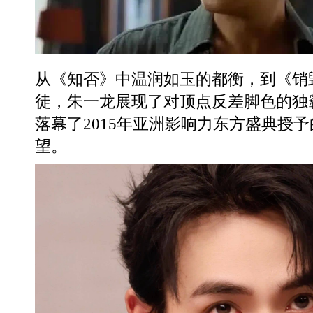
从《知否》中温润如玉的都衡，到《销
徒，朱一龙展现了对顶点反差脚色的独
落幕了2015年亚洲影响力东方盛典授予
望。