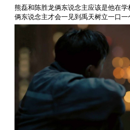
熊磊和陈胜龙俩东说念主应该是他在学
俩东说念主才会一见到禹天树立一口一