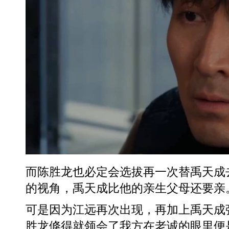
而陈胜龙也必定会选拔再一次替禹天成
的视角，禹天成比他的亲生父母还要亲
可是因为江远再次出现，再加上禹天成
胜龙倏得就领会了我方在老诚的眼里便