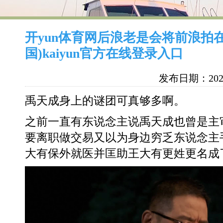
开yun体育网后浪老是会将前浪拍在
国)kaiyun官方在线登录入口
发布日期：2025
禹天成身上的谜团可真够多啊。
之前一直有东说念主说禹天成也曾是主
要离职做交易又以为身边穷乏东说念主
大有保外就医并匡助王大有更姓更名成