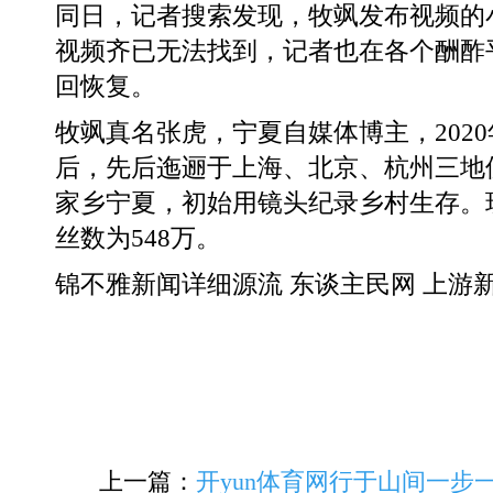
同日，记者搜索发现，牧飒发布视频的小
视频齐已无法找到，记者也在各个酬酢
回恢复。
牧飒真名张虎，宁夏自媒体博主，202
后，先后迤逦于上海、北京、杭州三地使
家乡宁夏，初始用镜头纪录乡村生存。
丝数为548万。
锦不雅新闻详细源流 东谈主民网 上游
上一篇：
开yun体育网行于山间一步