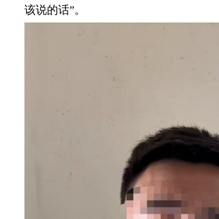
该说的话”。