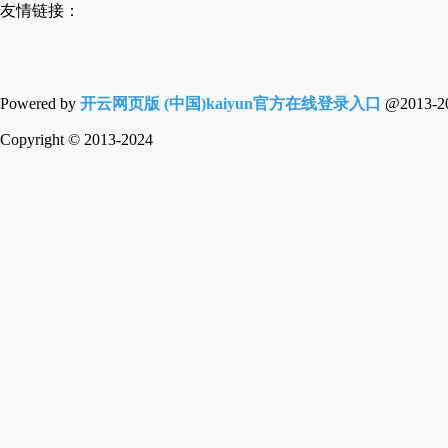
友情链接：
Powered by
开云网页版 (中国)kaiyun官方在线登录入口
@2013-2
Copyright
© 2013-2024